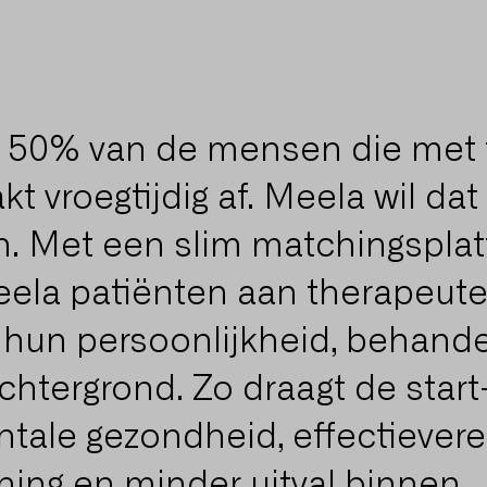
t 50% van de mensen die met 
kt vroegtijdig af. Meela wil dat
n. Met een slim matchingspla
ela patiënten aan therapeute
 hun persoonlijkheid, behandel
achtergrond. Zo draagt de start
tale gezondheid, effectievere
ing en minder uitval binnen