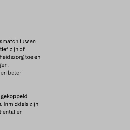
ismatch tussen
ief zijn of
dheidszorg toe en
gen.
 en beter
n gekoppeld
. Inmiddels zijn
ientallen