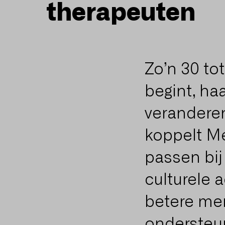
therapeuten
Zo’n 30 to
begint, haa
verandere
koppelt Me
passen bij
culturele 
betere men
ondersteun