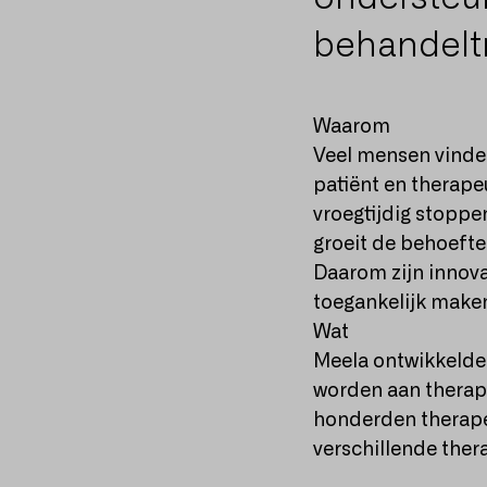
behandeltr
Waarom
Veel mensen vinden
patiënt en therape
vroegtijdig stoppe
groeit de behoefte
Daarom zijn innovat
toegankelijk make
Wat
Meela ontwikkelde
worden aan therape
honderden therapeu
verschillende thera