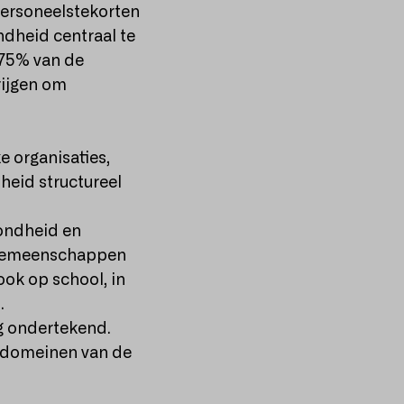
 personeelstekorten
ndheid centraal te
 75% van de
rijgen om
 organisaties,
heid structureel
zondheid en
e gemeenschappen
ook op school, in
.
g ondertekend.
e domeinen van de