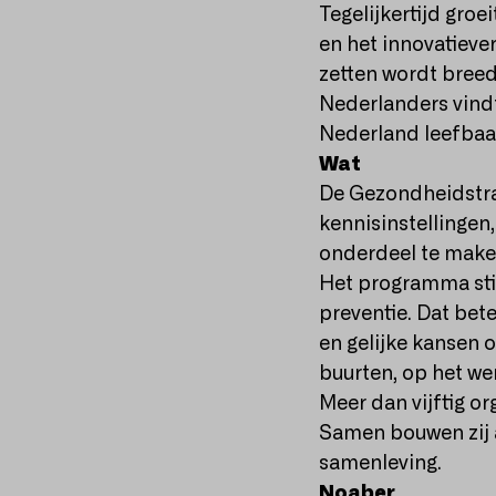
Tegelijkertijd groe
en het innovatieve
zetten wordt breed
Nederlanders vindt
Nederland leefbaar
Wat
De Gezondheidstra
kennisinstellingen
onderdeel te maken
Het programma stim
preventie. Dat be
en gelijke kansen o
buurten, op het we
Meer dan vijftig o
Samen bouwen zij a
samenleving.
Noaber