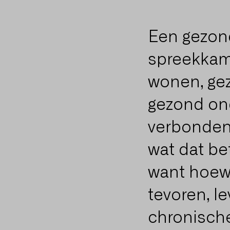
Een gezond
spreekkame
wonen, ge
gezond ond
verbondenh
wat dat bet
want hoew
tevoren, l
chronisch