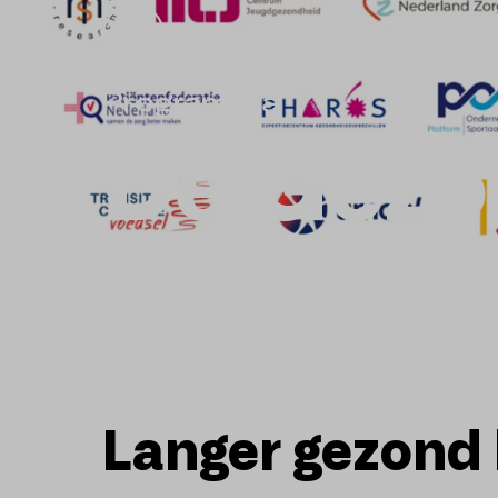
Programma
De Gezo
Langer gezond 