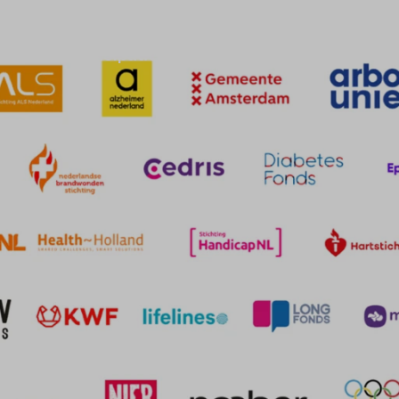
a's
Participaties
Portfolio
Nieuws