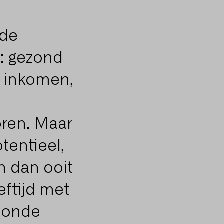
 de
n: gezond
 inkomen,
oren. Maar
tentieel,
 dan ooit
eftijd met
zonde