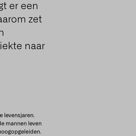
gt er een
aarom zet
n
iekte naar
e levensjaren.
de mannen leven
 hoogopgeleiden.