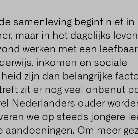
e samenleving begint niet in
r, maar in het dagelijks leve
zond werken met een leefbaar
erwijs, inkomen en sociale
eid zijn dan belangrijke fact
reft zit er nog veel onbenut po
el Nederlanders ouder worden
everen we op steeds jongere le
e aandoeningen. Om meer ge