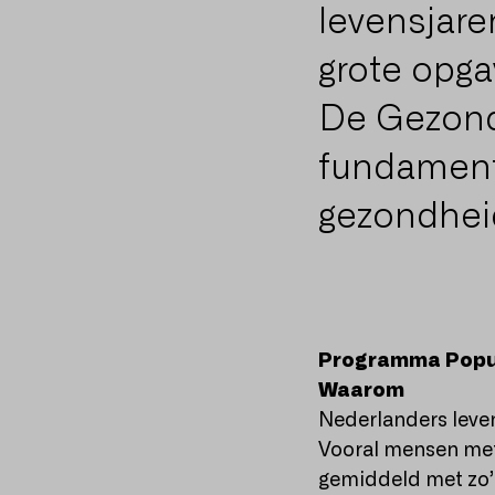
levensjaren
grote opg
De Gezondh
fundamente
gezondheid
Programma Popul
Waarom
Nederlanders leven
Vooral mensen met
gemiddeld met zo’n